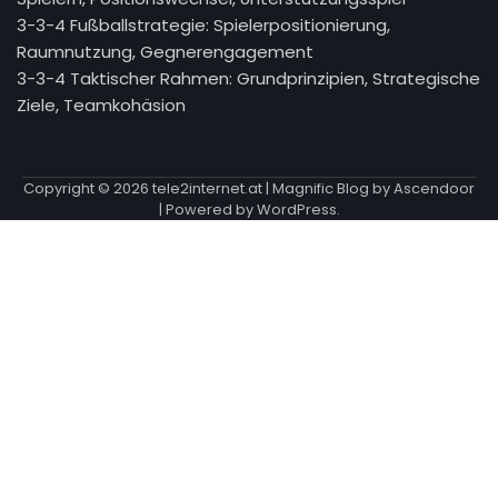
3-3-4 Fußballstrategie: Spielerpositionierung,
Raumnutzung, Gegnerengagement
3-3-4 Taktischer Rahmen: Grundprinzipien, Strategische
Ziele, Teamkohäsion
Copyright © 2026
tele2internet.at
| Magnific Blog by
Ascendoor
| Powered by
WordPress
.