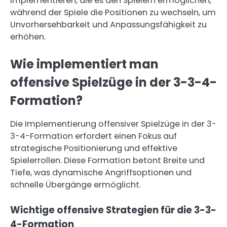
implementieren, die es den Spielern ermöglichen,
während der Spiele die Positionen zu wechseln, um
Unvorhersehbarkeit und Anpassungsfähigkeit zu
erhöhen.
Wie implementiert man
offensive Spielzüge in der 3-3-4-
Formation?
Die Implementierung offensiver Spielzüge in der 3-
3-4-Formation erfordert einen Fokus auf
strategische Positionierung und effektive
Spielerrollen. Diese Formation betont Breite und
Tiefe, was dynamische Angriffsoptionen und
schnelle Übergänge ermöglicht.
Wichtige offensive Strategien für die 3-3-
4-Formation