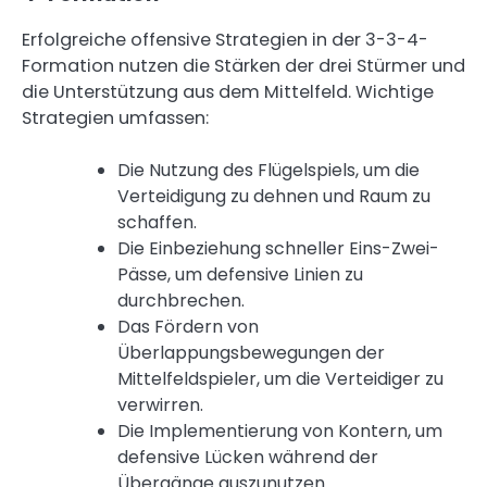
Erfolgreiche offensive Strategien in der 3-3-4-
Formation nutzen die Stärken der drei Stürmer und
die Unterstützung aus dem Mittelfeld. Wichtige
Strategien umfassen:
Die Nutzung des Flügelspiels, um die
Verteidigung zu dehnen und Raum zu
schaffen.
Die Einbeziehung schneller Eins-Zwei-
Pässe, um defensive Linien zu
durchbrechen.
Das Fördern von
Überlappungsbewegungen der
Mittelfeldspieler, um die Verteidiger zu
verwirren.
Die Implementierung von Kontern, um
defensive Lücken während der
Übergänge auszunutzen.