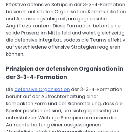
Effektive defensive Setups in der 3-3-4-Formation
basieren auf starker Organisation, Kommunikation
und Anpassungsfähigkeit, um gegnerische
Angriffe zu kontern. Diese Formation betont eine
solide Präsenz im Mittelfeld und wahrt gleichzeitig
die defensive Integrität, sodass die Teams effektiv
auf verschiedene offensive Strategien reagieren
können.
Prinzipien der defensiven Organisation in
der 3-3-4-Formation
Die
defensive Organisation
der 3-3-4-Formation
beruht auf der Aufrechterhaltung einer
kompakten Form und der Sicherstellung, dass die
Spieler positioniert sind, um sich gegenseitig zu
unterstützen. Wichtige Prinzipien umfassen die
Aufrechterhaltung einer ausgewogenen
Abwehrlinie, effektive Kommunikation unter den