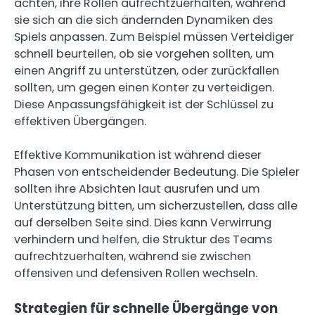
achten, ihre Rollen aufrechtzuerhalten, während
sie sich an die sich ändernden Dynamiken des
Spiels anpassen. Zum Beispiel müssen Verteidiger
schnell beurteilen, ob sie vorgehen sollten, um
einen Angriff zu unterstützen, oder zurückfallen
sollten, um gegen einen Konter zu verteidigen.
Diese Anpassungsfähigkeit ist der Schlüssel zu
effektiven Übergängen.
Effektive Kommunikation ist während dieser
Phasen von entscheidender Bedeutung. Die Spieler
sollten ihre Absichten laut ausrufen und um
Unterstützung bitten, um sicherzustellen, dass alle
auf derselben Seite sind. Dies kann Verwirrung
verhindern und helfen, die Struktur des Teams
aufrechtzuerhalten, während sie zwischen
offensiven und defensiven Rollen wechseln.
Strategien für schnelle Übergänge von