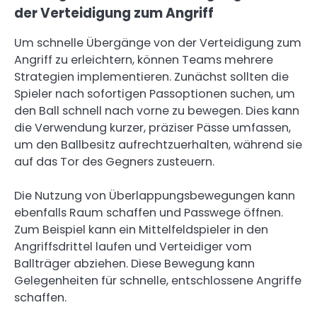
der Verteidigung zum Angriff
Um schnelle Übergänge von der Verteidigung zum
Angriff zu erleichtern, können Teams mehrere
Strategien implementieren. Zunächst sollten die
Spieler nach sofortigen Passoptionen suchen, um
den Ball schnell nach vorne zu bewegen. Dies kann
die Verwendung kurzer, präziser Pässe umfassen,
um den Ballbesitz aufrechtzuerhalten, während sie
auf das Tor des Gegners zusteuern.
Die Nutzung von Überlappungsbewegungen kann
ebenfalls Raum schaffen und Passwege öffnen.
Zum Beispiel kann ein Mittelfeldspieler in den
Angriffsdrittel laufen und Verteidiger vom
Ballträger abziehen. Diese Bewegung kann
Gelegenheiten für schnelle, entschlossene Angriffe
schaffen.