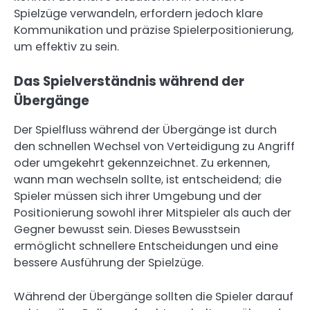
Spielzüge verwandeln, erfordern jedoch klare
Kommunikation und präzise Spielerpositionierung,
um effektiv zu sein.
Das Spielverständnis während der
Übergänge
Der Spielfluss während der Übergänge ist durch
den schnellen Wechsel von Verteidigung zu Angriff
oder umgekehrt gekennzeichnet. Zu erkennen,
wann man wechseln sollte, ist entscheidend; die
Spieler müssen sich ihrer Umgebung und der
Positionierung sowohl ihrer Mitspieler als auch der
Gegner bewusst sein. Dieses Bewusstsein
ermöglicht schnellere Entscheidungen und eine
bessere Ausführung der Spielzüge.
Während der Übergänge sollten die Spieler darauf