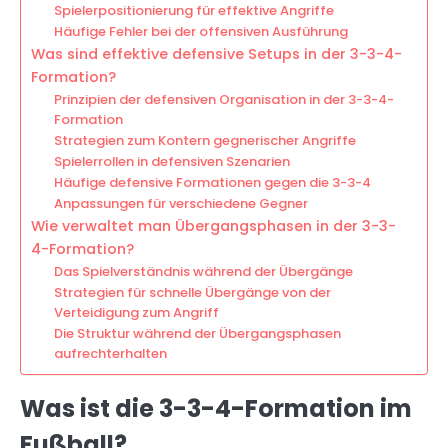
Spielerpositionierung für effektive Angriffe
Häufige Fehler bei der offensiven Ausführung
Was sind effektive defensive Setups in der 3-3-4-
Formation?
Prinzipien der defensiven Organisation in der 3-3-4-
Formation
Strategien zum Kontern gegnerischer Angriffe
Spielerrollen in defensiven Szenarien
Häufige defensive Formationen gegen die 3-3-4
Anpassungen für verschiedene Gegner
Wie verwaltet man Übergangsphasen in der 3-3-
4-Formation?
Das Spielverständnis während der Übergänge
Strategien für schnelle Übergänge von der
Verteidigung zum Angriff
Die Struktur während der Übergangsphasen
aufrechterhalten
Was ist die 3-3-4-Formation im
Fußball?