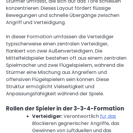
Stürmer umfasst, die sich auf das Tore schießen
konzentrieren. Dieses Layout fördert flüssige
Bewegungen und schnelle Übergänge zwischen
Angriff und Verteidigung.
In dieser Formation umfassen die Verteidiger
typischerweise einen zentralen Verteidiger,
flankiert von zwei Außenverteidigern. Die
Mittelfeldspieler bestehen oft aus einem zentralen
Spielmacher und zwei Flügelspielern, während die
Stürmer eine Mischung aus Angreifern und
offensiven Flügelspielern sein können. Diese
Struktur ermöglicht Vielseitigkeit und
Anpassungsfähigkeit während der Spiele.
Rollen der Spieler in der 3-3-4-Formation
Verteidiger:
Verantwortlich
für das
Blockieren gegnerischer Angriffe, das
Gewinnen von Luftduellen und das