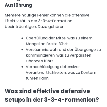
Ausführung
Mehrere häufige Fehler können die offensive
Effektivität in der 3-3-4-Formation
beeinträchtigen. Dazu gehören:
Überfüllung der Mitte, was zu einem
Mangel an Breite führt.
Versäumnis, während der Übergänge zu
kommunizieren, was zu verpassten
Chancen führt.
Vernachlässigung defensiver
Verantwortlichkeiten, was zu Kontern
führen kann.
Was sind effektive defensive
Setups in der 3-3-4-Formation?