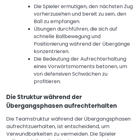
Die Spieler ermutigen, den nächsten Zug
vorherzusehen und bereit zu sein, den
Ball zu empfangen.
Übungen durchführen, die sich auf
schnelle Ballbewegung und
Positionierung während der Übergänge
konzentrieren.
Die Bedeutung der Aufrechterhaltung
eines Vorwärtsmoments betonen, um
von defensiven Schwächen zu
profitieren.
Die Struktur während der
Übergangsphasen aufrechterhalten
Die Teamstruktur während der Übergangsphasen
aufrechtzuerhalten, ist entscheidend, um
Verwundbarkeiten zu vermeiden. Die Spieler