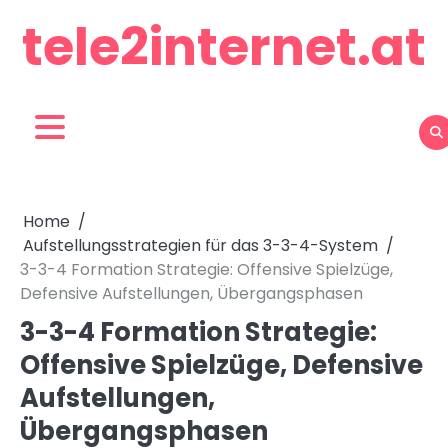
Skip
tele2internet.at
to
content
Home
Aufstellungsstrategien für das 3-3-4-System
3-3-4 Formation Strategie: Offensive Spielzüge,
Defensive Aufstellungen, Übergangsphasen
3-3-4 Formation Strategie:
Offensive Spielzüge, Defensive
Aufstellungen,
Übergangsphasen