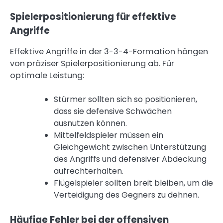
Spielerpositionierung für effektive
Angriffe
Effektive Angriffe in der 3-3-4-Formation hängen
von präziser Spielerpositionierung ab. Für
optimale Leistung:
Stürmer sollten sich so positionieren,
dass sie defensive Schwächen
ausnutzen können.
Mittelfeldspieler müssen ein
Gleichgewicht zwischen Unterstützung
des Angriffs und defensiver Abdeckung
aufrechterhalten.
Flügelspieler sollten breit bleiben, um die
Verteidigung des Gegners zu dehnen.
Häufige Fehler bei der offensiven