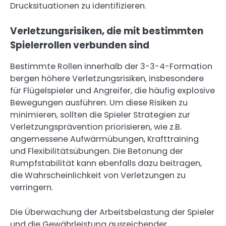
Drucksituationen zu identifizieren.
Verletzungsrisiken, die mit bestimmten
Spielerrollen verbunden sind
Bestimmte Rollen innerhalb der 3-3-4-Formation
bergen höhere Verletzungsrisiken, insbesondere
für Flügelspieler und Angreifer, die häufig explosive
Bewegungen ausführen. Um diese Risiken zu
minimieren, sollten die Spieler Strategien zur
Verletzungsprävention priorisieren, wie z.B.
angemessene Aufwärmübungen, Krafttraining
und Flexibilitätsübungen. Die Betonung der
Rumpfstabilität kann ebenfalls dazu beitragen,
die Wahrscheinlichkeit von Verletzungen zu
verringern.
Die Überwachung der Arbeitsbelastung der Spieler
und die Gewährleistung ausreichender