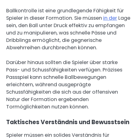
Ballkontrolle ist eine grundlegende Fähigkeit für
Spieler in dieser Formation. Sie müssen
in der
Lage
sein, den Ball unter Druck effektiv zu empfangen
und zu manipulieren, was schnelle Pässe und
Dribblings ermöglicht, die gegnerische
Abwehrreihen durchbrechen können.
Darüber hinaus sollten die Spieler über starke
Pass- und Schussfähigkeiten verfügen. Präzises
Passspiel kann schnelle Ballbewegungen
erleichtern, während ausgeprägte
Schussfähigkeiten die sich aus der offensiven
Natur der Formation ergebenden
Tormöglichkeiten nutzen können.
Taktisches Verständnis und Bewusstsein
Spieler müssen ein solides Verständnis für