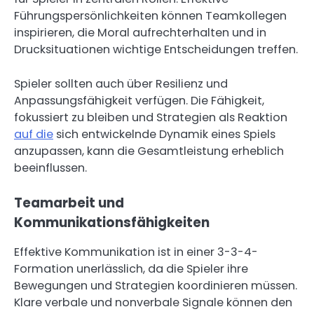
Führungspersönlichkeiten können Teamkollegen
inspirieren, die Moral aufrechterhalten und in
Drucksituationen wichtige Entscheidungen treffen.
Spieler sollten auch über Resilienz und
Anpassungsfähigkeit verfügen. Die Fähigkeit,
fokussiert zu bleiben und Strategien als Reaktion
auf die
sich entwickelnde Dynamik eines Spiels
anzupassen, kann die Gesamtleistung erheblich
beeinflussen.
Teamarbeit und
Kommunikationsfähigkeiten
Effektive Kommunikation ist in einer 3-3-4-
Formation unerlässlich, da die Spieler ihre
Bewegungen und Strategien koordinieren müssen.
Klare verbale und nonverbale Signale können den