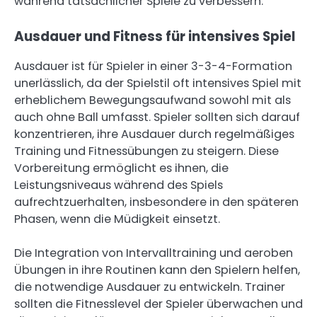
während tatsächlicher Spiele zu verbessern.
Ausdauer und Fitness für intensives Spiel
Ausdauer ist für Spieler in einer 3-3-4-Formation
unerlässlich, da der Spielstil oft intensives Spiel mit
erheblichem Bewegungsaufwand sowohl mit als
auch ohne Ball umfasst. Spieler sollten sich darauf
konzentrieren, ihre Ausdauer durch regelmäßiges
Training und Fitnessübungen zu steigern. Diese
Vorbereitung ermöglicht es ihnen, die
Leistungsniveaus während des Spiels
aufrechtzuerhalten, insbesondere in den späteren
Phasen, wenn die Müdigkeit einsetzt.
Die Integration von Intervalltraining und aeroben
Übungen in ihre Routinen kann den Spielern helfen,
die notwendige Ausdauer zu entwickeln. Trainer
sollten die Fitnesslevel der Spieler überwachen und