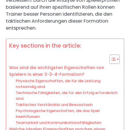
verbessern. Durch die Analyse von Spielerprofilen
basierend auf ihren spezifischen Rollen können
Trainer besser Personen identifizieren, die den
taktischen Anforderungen dieser Formation
entsprechen.
Key sections in the article:
Was sind die wichtigsten Eigenschaften von
Spielern in einer 3-3-4-Formation?
Physische Eigenschaften, die für die Leistung
notwendig sind
Technische Fähigkeiten, die für den Erfolg erforderlich
sind
Taktisches Verständnis und Bewusstsein
Psychologische Eigenschaften, die das Spiel
beeinflussen
Teamarbeit und Kommunikationsfähigkeiten
Welche idealen Eigenschaften machen einen