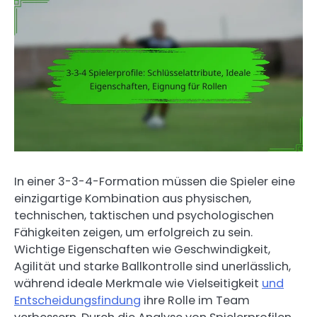
In einer 3-3-4-Formation müssen die Spieler eine
einzigartige Kombination aus physischen,
technischen, taktischen und psychologischen
Fähigkeiten zeigen, um erfolgreich zu sein.
Wichtige Eigenschaften wie Geschwindigkeit,
Agilität und starke Ballkontrolle sind unerlässlich,
während ideale Merkmale wie Vielseitigkeit
und
Entscheidungsfindung
ihre Rolle im Team