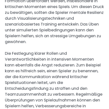
Formation überfordert werden, insbesondere in
kritischen Momenten eines Spiels. Um diesen Druck
zu bewältigen, sollten die Spieler mentale Resilienz
durch Visualisierungstechniken und
szenariobasiertes Training entwickeln. Das Üben
unter simulierten Spielbedingungen kann den
Spielern helfen, sich an stressige Umgebungen zu
gewöhnen.
Die Festlegung klarer Rollen und
Verantwortlichkeiten in intensiven Momenten
kann ebenfalls die Angst reduzieren. Zum Beispiel
kann es hilfreich sein, einen Spieler zu benennen,
der die Kommunikation während kritischer
Spielsituationen leitet, um die
Entscheidungsfindung zu straffen und den
Teamzusammenhalt zu verbessern. Regelmäßige
Überprüfungen von Spielaufnahmen können den
Spielern helfen, Verbesserungsbereiche in