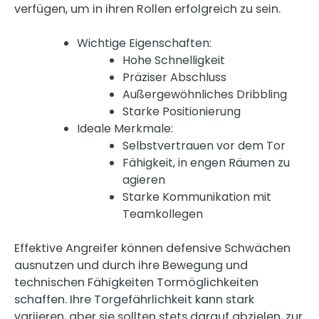
verfügen, um in ihren Rollen erfolgreich zu sein.
Wichtige Eigenschaften:
Hohe Schnelligkeit
Präziser Abschluss
Außergewöhnliches Dribbling
Starke Positionierung
Ideale Merkmale:
Selbstvertrauen vor dem Tor
Fähigkeit, in engen Räumen zu
agieren
Starke Kommunikation mit
Teamkollegen
Effektive Angreifer können defensive Schwächen
ausnutzen und durch ihre Bewegung und
technischen Fähigkeiten Tormöglichkeiten
schaffen. Ihre Torgefährlichkeit kann stark
variieren, aber sie sollten stets darauf abzielen, zur