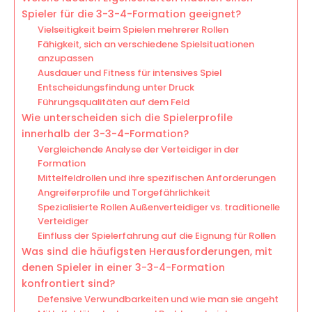
Spieler für die 3-3-4-Formation geeignet?
Vielseitigkeit beim Spielen mehrerer Rollen
Fähigkeit, sich an verschiedene Spielsituationen
anzupassen
Ausdauer und Fitness für intensives Spiel
Entscheidungsfindung unter Druck
Führungsqualitäten auf dem Feld
Wie unterscheiden sich die Spielerprofile
innerhalb der 3-3-4-Formation?
Vergleichende Analyse der Verteidiger in der
Formation
Mittelfeldrollen und ihre spezifischen Anforderungen
Angreiferprofile und Torgefährlichkeit
Spezialisierte Rollen Außenverteidiger vs. traditionelle
Verteidiger
Einfluss der Spielerfahrung auf die Eignung für Rollen
Was sind die häufigsten Herausforderungen, mit
denen Spieler in einer 3-3-4-Formation
konfrontiert sind?
Defensive Verwundbarkeiten und wie man sie angeht