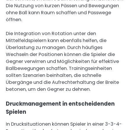
Die Nutzung von kurzen Pässen und Bewegungen
ohne Ball kann Raum schaffen und Passwege
öffnen.
Die Integration von Rotation unter den
Mittelfeldspielern kann ebenfalls helfen, die
Überlastung zu managen. Durch häufiges
Wechseln der Positionen können die Spieler die
Gegner verwirren und Möglichkeiten für effektive
Ballbewegungen schaffen. Trainingseinheiten
sollten Szenarien beinhalten, die schnelle
Übergänge und die Aufrechterhaltung der Breite
betonen, um den Gegner zu dehnen.
Druckmanagement in entscheidenden
Spielen
In Drucksituationen können Spieler in einer 3-3-4-