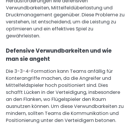
Herausforderungen wie defensiven
Verwundbarkeiten, Mittelfeldüberlastung und
Druckmanagement gegenüber. Diese Probleme zu
verstehen, ist entscheidend, um die Leistung zu
optimieren und ein effektives Spiel zu
gewährleisten.
Defensive Verwundbarkeiten und wie
man sie angeht
Die 3-3-4-Formation kann Teams anfällig für
Konterangriffe machen, da die Angreifer und
Mittelfeldspieler hoch positioniert sind. Dies
schafft Lücken in der Verteidigung, insbesondere
an den Flanken, wo Flügelspieler den Raum
ausnutzen können. Um diese Verwundbarkeiten zu
mindern, sollten Teams die Kommunikation und
Positionierung unter den Verteidigern betonen.