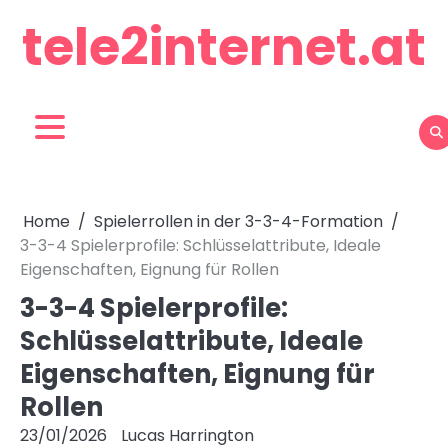
Skip
tele2internet.at
to
content
Home
Spielerrollen in der 3-3-4-Formation
3-3-4 Spielerprofile: Schlüsselattribute, Ideale
Eigenschaften, Eignung für Rollen
3-3-4 Spielerprofile:
Schlüsselattribute, Ideale
Eigenschaften, Eignung für
Rollen
23/01/2026
Lucas Harrington