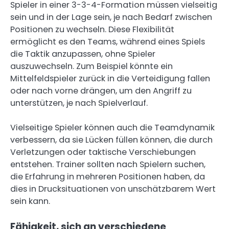
Spieler in einer 3-3-4-Formation müssen vielseitig
sein und in der Lage sein, je nach Bedarf zwischen
Positionen zu wechseln. Diese Flexibilität
ermöglicht es den Teams, während eines Spiels
die Taktik anzupassen, ohne Spieler
auszuwechseln. Zum Beispiel könnte ein
Mittelfeldspieler zurück in die Verteidigung fallen
oder nach vorne drängen, um den Angriff zu
unterstützen, je nach Spielverlauf.
Vielseitige Spieler können auch die Teamdynamik
verbessern, da sie Lücken füllen können, die durch
Verletzungen oder taktische Verschiebungen
entstehen. Trainer sollten nach Spielern suchen,
die Erfahrung in mehreren Positionen haben, da
dies in Drucksituationen von unschätzbarem Wert
sein kann.
Fähigkeit, sich an verschiedene