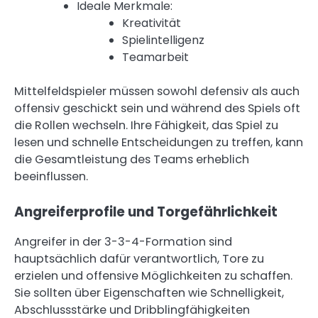
Ideale Merkmale:
Kreativität
Spielintelligenz
Teamarbeit
Mittelfeldspieler müssen sowohl defensiv als auch
offensiv geschickt sein und während des Spiels oft
die Rollen wechseln. Ihre Fähigkeit, das Spiel zu
lesen und schnelle Entscheidungen zu treffen, kann
die Gesamtleistung des Teams erheblich
beeinflussen.
Angreiferprofile und Torgefährlichkeit
Angreifer in der 3-3-4-Formation sind
hauptsächlich dafür verantwortlich, Tore zu
erzielen und offensive Möglichkeiten zu schaffen.
Sie sollten über Eigenschaften wie Schnelligkeit,
Abschlussstärke und Dribblingfähigkeiten