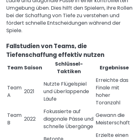
Läufe und diagonale Pässe in einer kontrollierten
Umgebung üben. Dies hilft den Spielern, ihre Rollen
bei der Schaffung von Tiefe zu verstehen und
fördert schnelle Entscheidungen während der
Spiele.
Fallstudien von Teams, die
Tiefenschaffung effektiv nutzen
Schlüssel-
Team
Saison
Ergebnisse
Taktiken
Erreichte das
Nutzte Flügelspiel
Team
Finale mit
2021
und überlappende
A
hoher
Läufe
Toranzahl
Fokussierte auf
Team
Gewann die
2022
diagonale Pässe und
B
Meisterschaft
schnelle Übergänge
Erzielte einen
Betonte