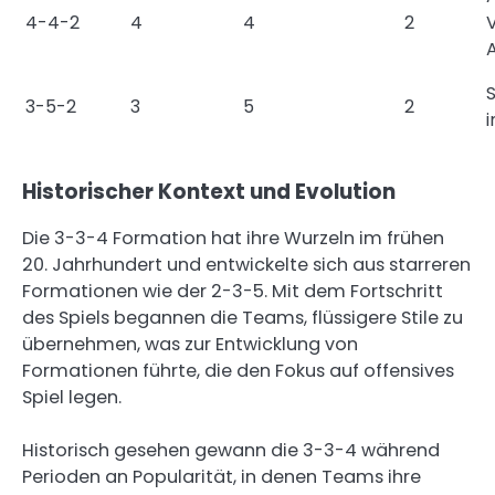
4-4-2
4
4
2
A
S
3-5-2
3
5
2
i
Historischer Kontext und Evolution
Die 3-3-4 Formation hat ihre Wurzeln im frühen
20. Jahrhundert und entwickelte sich aus starreren
Formationen wie der 2-3-5. Mit dem Fortschritt
des Spiels begannen die Teams, flüssigere Stile zu
übernehmen, was zur Entwicklung von
Formationen führte, die den Fokus auf offensives
Spiel legen.
Historisch gesehen gewann die 3-3-4 während
Perioden an Popularität, in denen Teams ihre